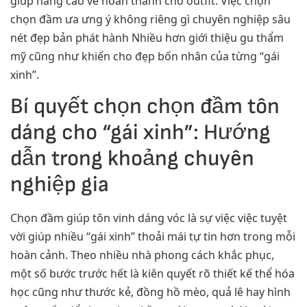
giúp nâng cao vẻ hoàn thành cho outfit. Việc chọn
chọn đầm ưa ưng ý không riêng gì chuyên nghiệp sâu
nét đẹp bản phát hành Nhiều hơn giới thiệu gu thẩm
mỹ cũng như khiến cho đẹp bốn nhân của từng “gái
xinh”.
Bí quyết chọn chọn đầm tôn
dáng cho “gái xinh”: Hướng
dẫn trong khoảng chuyên
nghiệp gia
Chọn đầm giúp tôn vinh dáng vóc là sự việc việc tuyệt
vời giúp nhiều “gái xinh” thoải mái tự tin hơn trong mỗi
hoàn cảnh. Theo nhiều nhà phong cách khắc phục,
một số bước trước hết là kiên quyết rõ thiết kế thể hóa
học cũng như thước kẻ, đồng hồ mèo, quả lê hay hình