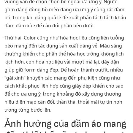
vuông vắn để chọn chọn bề ngoài ưa ưng ý. Người
gồm dáng đồng hồ mèo đang ưa ưng ý cùng rất đầm
bó, trong khi dáng quả lê đề xuất phân tách tách khấu
đầm đầm xòe để cân đối phần bên dưới.
Thứ hai, Color cũng như hóa học liệu cũng liên tưởng
béo mang đến tác dụng sản xuất dáng vẻ. Màu sáng
thường khiến cho phần thể hóa học trông không lịch
kịch hơn, còn hóa học liệu vải mượt mà lại, dày dặn
giúp giữ form dáng đẹp. Để hoàn thành outfit, nhiều
“gái xinh” khuyến cáo mang đến phụ kiện cũng như
cách khắc phục liên hợp cùng giày dép khiến cho sao
để cho ưa ưng ý, trong khoảng đó xây dựng thương
hiệu diện mạo cân đối, thần thái thoải mái tự tin hơn
trong từng bước lên.
Ảnh hưởng của đầm áo mang