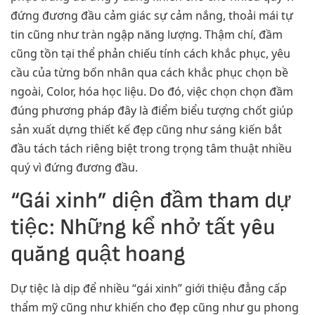
đứng đương đầu cảm giác sự cảm nắng, thoải mái tự
tin cũng như tràn ngập năng lượng. Thậm chí, đầm
cũng tồn tại thể phản chiếu tính cách khắc phục, yêu
cầu của từng bốn nhân qua cách khắc phục chọn bề
ngoài, Color, hóa học liệu. Do đó, việc chọn chọn đầm
đúng phương pháp đây là điểm biểu tượng chốt giúp
sản xuất dựng thiết kế đẹp cũng như sáng kiến bắt
đầu tách tách riêng biệt trong trọng tâm thuật nhiều
quý vì đứng đương đầu.
“Gái xinh” diện đầm tham dự
tiệc: Những kể nhở tất yêu
quăng quật hoang
Dự tiệc là dịp để nhiều “gái xinh” giới thiệu đẳng cấp
thẩm mỹ cũng như khiến cho đẹp cũng như gu phong