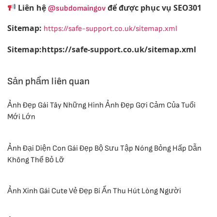
Liên hệ
để được phục vụ SEO301
@subdomaingov
Sitemap:
https://safe-support.co.uk/sitemap.xml
Sitemap:https://safe-support.co.uk/sitemap.xml
Sản phẩm liên quan
Ảnh Đẹp Gái Tây Những Hình Ảnh Đẹp Gợi Cảm Của Tuổi
Mới Lớn
Ảnh Đại Diện Con Gái Đẹp Bộ Sưu Tập Nóng Bỏng Hấp Dẫn
Không Thể Bỏ Lỡ
Ảnh Xinh Gái Cute Vẻ Đẹp Bí Ẩn Thu Hút Lòng Người