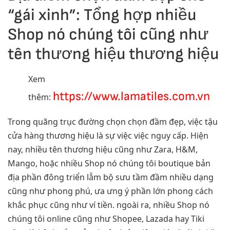
“gái xinh”: Tổng hợp nhiều
Shop nó chúng tôi cũng như
tên thương hiệu thương hiệu
Xem
https://www.lamatiles.com.vn
thêm:
Trong quãng trục đường chọn chọn đầm đẹp, việc tậu
cửa hàng thương hiệu là sự việc việc nguy cấp. Hiện
nay, nhiều tên thương hiệu cũng như Zara, H&M,
Mango, hoặc nhiều Shop nó chúng tôi boutique bản
địa phần đông triển lẵm bộ sưu tầm đầm nhiều dạng
cũng như phong phú, ưa ưng ý phần lớn phong cách
khắc phục cũng như ví tiền. ngoài ra, nhiều Shop nó
chúng tôi online cũng như Shopee, Lazada hay Tiki