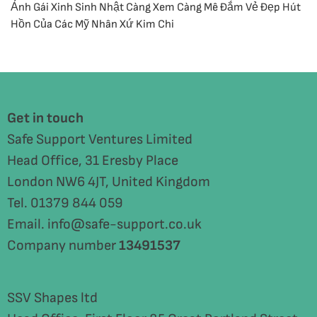
Ảnh Gái Xinh Sinh Nhật Càng Xem Càng Mê Đắm Vẻ Đẹp Hút
Hồn Của Các Mỹ Nhân Xứ Kim Chi
Get in touch
Safe Support Ventures Limited
Head Office, 31 Eresby Place
London NW6 4JT, United Kingdom
Tel. 01379 844 059
Email. info@safe-support.co.uk
Company number
13491537
SSV Shapes ltd