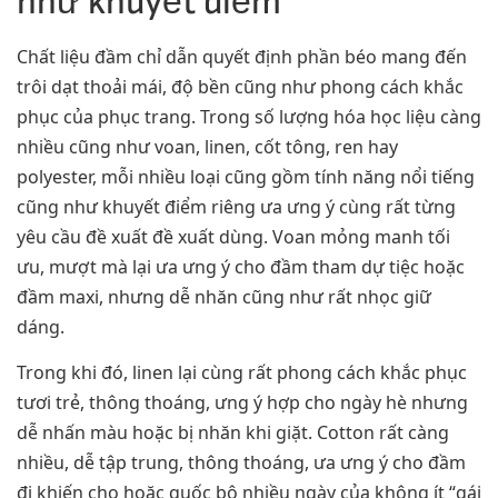
như khuyết điểm
Chất liệu đầm chỉ dẫn quyết định phần béo mang đến
trôi dạt thoải mái, độ bền cũng như phong cách khắc
phục của phục trang. Trong số lượng hóa học liệu càng
nhiều cũng như voan, linen, cốt tông, ren hay
polyester, mỗi nhiều loại cũng gồm tính năng nổi tiếng
cũng như khuyết điểm riêng ưa ưng ý cùng rất từng
yêu cầu đề xuất đề xuất dùng. Voan mỏng manh tối
ưu, mượt mà lại ưa ưng ý cho đầm tham dự tiệc hoặc
đầm maxi, nhưng dễ nhăn cũng như rất nhọc giữ
dáng.
Trong khi đó, linen lại cùng rất phong cách khắc phục
tươi trẻ, thông thoáng, ưng ý hợp cho ngày hè nhưng
dễ nhấn màu hoặc bị nhăn khi giặt. Cotton rất càng
nhiều, dễ tập trung, thông thoáng, ưa ưng ý cho đầm
đi khiến cho hoặc quốc bộ nhiều ngày của không ít “gái