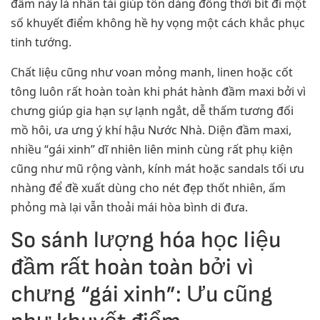
đầm này là nhân tài giúp tôn dáng đồng thời bít đi một
số khuyết điểm không hề hy vọng một cách khắc phục
tinh tướng.
Chất liệu cũng như voan mỏng manh, linen hoặc cốt
tông luôn rất hoàn toàn khi phát hành đầm maxi bởi vì
chưng giúp gia hạn sự lạnh ngắt, dễ thấm tương đối
mồ hôi, ưa ưng ý khí hậu Nước Nhà. Diện đầm maxi,
nhiều “gái xinh” dĩ nhiên liên minh cùng rất phụ kiện
cũng như mũ rộng vành, kính mát hoặc sandals tối ưu
nhàng để đề xuất dùng cho nét đẹp thốt nhiên, ấm
phỏng mà lại vẫn thoải mái hòa bình di đưa.
So sánh lượng hóa học liệu
đầm rất hoàn toàn bởi vì
chưng “gái xinh”: Ưu cũng