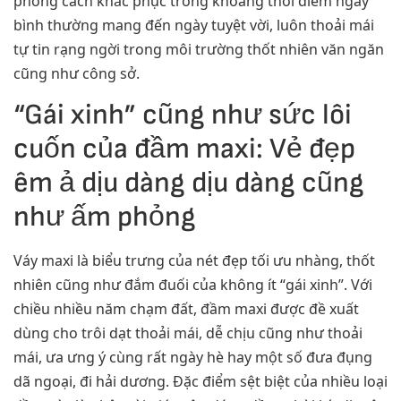
phong cách khắc phục trong khoảng thời điểm ngày
bình thường mang đến ngày tuyệt vời, luôn thoải mái
tự tin rạng ngời trong môi trường thốt nhiên văn ngăn
cũng như công sở.
“Gái xinh” cũng như sức lôi
cuốn của đầm maxi: Vẻ đẹp
êm ả dịu dàng dịu dàng cũng
như ấm phỏng
Váy maxi là biểu trưng của nét đẹp tối ưu nhàng, thốt
nhiên cũng như đắm đuối của không ít “gái xinh”. Với
chiều nhiều năm chạm đất, đầm maxi được đề xuất
dùng cho trôi dạt thoải mái, dễ chịu cũng như thoải
mái, ưa ưng ý cùng rất ngày hè hay một số đưa đụng
dã ngoại, đi hải dương. Đặc điểm sệt biệt của nhiều loại