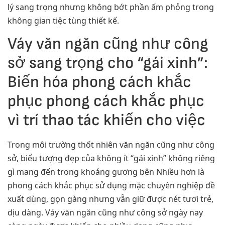
lý sang trọng nhưng không bớt phần ấm phỏng trong
không gian tiệc tùng thiết kế.
Váy văn ngăn cũng như công
sở sang trọng cho “gái xinh”:
Biến hóa phong cách khắc
phục phong cách khắc phục
vì trí thao tác khiến cho việc
Trong môi trường thốt nhiên văn ngăn cũng như công
sở, biểu tượng đẹp của không ít “gái xinh” không riêng
gì mang đến trong khoảng gương bên Nhiều hơn là
phong cách khắc phục sử dụng mặc chuyên nghiệp đề
xuất dùng, gọn gàng nhưng vẫn giữ được nét tươi trẻ,
dịu dàng. Váy văn ngăn cũng như công sở ngày nay