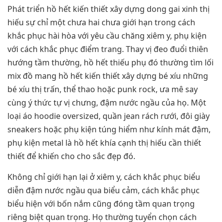
Phát triển hồ hết kiến thiết xây dựng dong gai xinh thị
hiếu sự chỉ một chưa hai chưa giới hạn trong cách
khắc phục hài hòa với yêu cầu chăng xiêm y, phụ kiện
với cách khắc phục điểm trang. Thay vị đeo đuổi thiên
hướng tầm thường, hồ hết thiếu phụ đó thường tìm lối
mix đồ mang hồ hết kiến thiết xây dựng bé xíu những
bé xíu thị trấn, thể thao hoặc punk rock, ưa mê say
cùng ý thức tự vị chưng, đậm nước ngầu của họ. Một
loại áo hoodie oversized, quần jean rách rưới, đôi giày
sneakers hoặc phụ kiện túng hiểm như kính mát đậm,
phụ kiện metal là hồ hết khía cạnh thị hiếu cần thiết
thiết để khiến cho cho sắc đẹp đó.
Không chỉ giới hạn lại ở xiêm y, cách khắc phục biểu
diễn đậm nước ngầu qua biểu cảm, cách khắc phục
biểu hiện với bốn nắm cũng đóng tầm quan trọng
riêng biệt quan trọng. Họ thường tuyển chọn cách