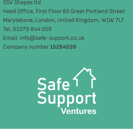
SSV Shapes ltd
Head Office, First Floor 85 Great Portland Street
Marylebone, London, United Kingdom, W1W 7LT
Tel. 01379 844 059
Email. info@safe-support.co.uk
Company number
15264539