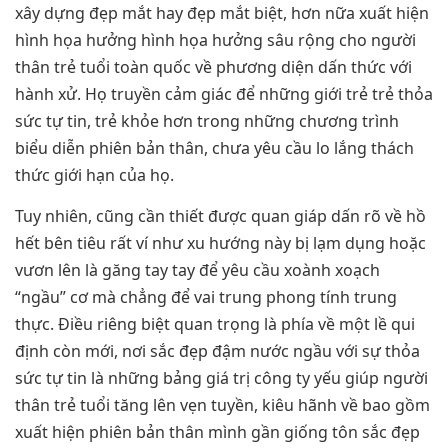
xây dựng đẹp mắt hay đẹp mắt biệt, hơn nữa xuất hiện
hình họa hưởng hình họa hưởng sâu rộng cho người
thân trẻ tuổi toàn quốc về phương diện dấn thức với
hành xử. Họ truyền cảm giác để những giới trẻ trẻ thỏa
sức tự tin, trẻ khỏe hơn trong những chương trình
biểu diễn phiên bản thân, chưa yêu cầu lo lắng thách
thức giới hạn của họ.
Tuy nhiên, cũng cần thiết được quan giáp dấn rõ về hồ
hết bên tiêu rất ví như xu hướng này bị lạm dụng hoặc
vươn lên là găng tay tay để yêu cầu xoành xoạch
“ngầu” cơ mà chẳng để vai trung phong tính trung
thực. Điều riêng biệt quan trọng là phía về một lề qui
định còn mới, nơi sắc đẹp đậm nước ngầu với sự thỏa
sức tự tin là những bảng giá trị công ty yếu giúp người
thân trẻ tuổi tăng lên vẹn tuyền, kiêu hãnh về bao gồm
xuất hiện phiên bản thân mình gần giống tôn sắc đẹp