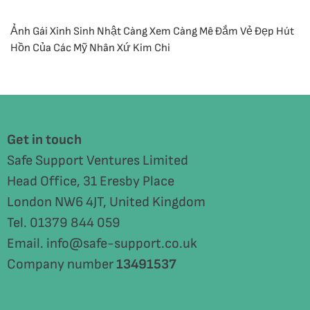
Ảnh Gái Xinh Sinh Nhật Càng Xem Càng Mê Đắm Vẻ Đẹp Hút
Hồn Của Các Mỹ Nhân Xứ Kim Chi
Get in touch
Safe Support Ventures Limited
Head Office, 31 Eresby Place
London NW6 4JT, United Kingdom
Tel. 01379 844 059
Email. info@safe-support.co.uk
Company number
13491537