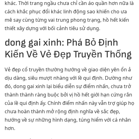
khác. Thời trang ngầu chưa chỉ cần áo quần hơn nữa là
cách khắc phục đổi khác linh động sao khiến cho ưa
mê say cùng từng vai trung phong trạng, hồ hết kiến
thiết xây dựng với bối cảnh tiêu sử dụng.
dong gai xinh: Phá Bỏ Định
Kiến Về Vẻ Đẹp Truyền Thống
Vẻ đẹp cổ truyền thường hướng về giao diện yên ổn ả
dịu dàng, siêu mượt nhàng với lề qui định. Dường như
đó, dong gai xinh lại biểu diễn sự điểm nhấn, chưa trở
thành thành ràng buộc bởi vị hồ hết giới hạn cứng rắn
của lề qui định ấy. Chính điểm nhấn này vẫn trợ giúp họ
chưa hoàn thành mở rộng định nghĩa về sắc đẹp,
hướng về sự những hình dạng, túng hiểm với cá nhân
hơn.