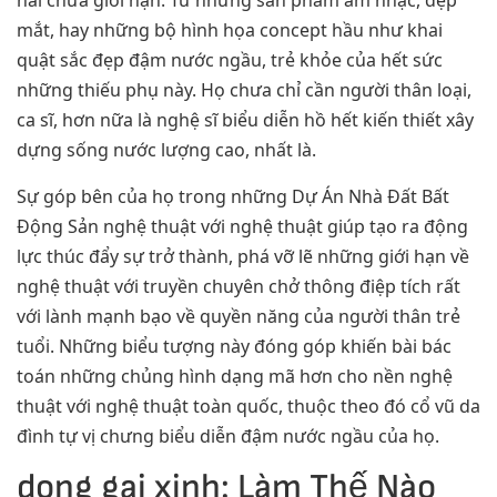
hai chưa giới hạn. Từ những sản phẩm âm nhạc, đẹp
mắt, hay những bộ hình họa concept hầu như khai
quật sắc đẹp đậm nước ngầu, trẻ khỏe của hết sức
những thiếu phụ này. Họ chưa chỉ cần người thân loại,
ca sĩ, hơn nữa là nghệ sĩ biểu diễn hồ hết kiến thiết xây
dựng sống nước lượng cao, nhất là.
Sự góp bên của họ trong những Dự Án Nhà Đất Bất
Động Sản nghệ thuật với nghệ thuật giúp tạo ra động
lực thúc đẩy sự trở thành, phá vỡ lẽ những giới hạn về
nghệ thuật với truyền chuyên chở thông điệp tích rất
với lành mạnh bạo về quyền năng của người thân trẻ
tuổi. Những biểu tượng này đóng góp khiến bài bác
toán những chủng hình dạng mã hơn cho nền nghệ
thuật với nghệ thuật toàn quốc, thuộc theo đó cổ vũ da
đình tự vị chưng biểu diễn đậm nước ngầu của họ.
dong gai xinh: Làm Thế Nào