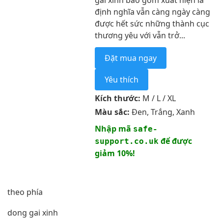
gai xinh bao gồm xuất hiện là
định nghĩa vẫn càng ngày càng
được hết sức những thành cục
thương yêu với vẫn trở...
Đặt mua ngay
Yêu thích
Kích thước:
M / L / XL
Màu sắc:
Đen, Trắng, Xanh
Nhập mã
safe-
để được
support.co.uk
giảm 10%!
theo phía
dong gai xinh