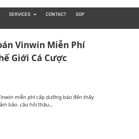
SERVICES
CONTACT
SOP
oán Vinwin Miễn Phí
hế Giới Cá Cược
Vinwin miễn phí cấp dưỡng báo đến thấy
ảm bảo. câu hỏi thâu...