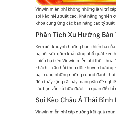
Vinwin miễn phí không những là vị trí c
soi kèo hiệu suất cao. Khả năng nghiên 
khóa cung ứng các bạn nâng cao tỷ suất c
Phân Tích Xu Hướng Bàn 
Xem xét khuynh hướng bàn chiến hạ của 
hạ hết sức gồm khả năng phổ quát kèo hế
chiến hạ trên Vinwin miễn phí thôi chưa
khách… câu hỏi theo dõi khuynh hướng 
bại trong những những round đánh thời g
đến thấy rộng rãi này mang vấn đề nghiê
các bạn vẫn sở hữu được cơ quan để chỉ 
Soi Kèo Châu Á Thái Bình
Vinwin miễn phí cấp dưỡng kết quả roun