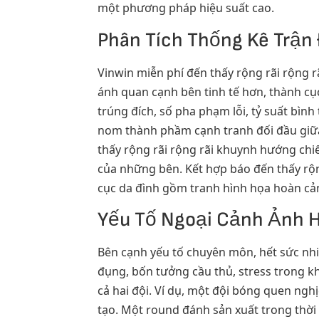
một phương pháp hiệu suất cao.
Phân Tích Thống Kê Trận
Vinwin miễn phí đến thấy rộng rãi rộng r
ánh quan cạnh bên tinh tế hơn, thành cụ
trúng đích, số pha phạm lỗi, tỷ suất bìn
nom thành phầm cạnh tranh đối đầu giữa
thấy rộng rãi rộng rãi khuynh hướng chiế
của những bên. Kết hợp báo đến thấy rộn
cục da đình gồm tranh hình họa hoàn cản
Yếu Tố Ngoại Cảnh Ảnh 
Bên cạnh yếu tố chuyên môn, hết sức nhi
đụng, bốn tưởng cầu thủ, stress trong 
cả hai đội. Ví dụ, một đội bóng quen ngh
tạo. Một round đánh sản xuất trong thời