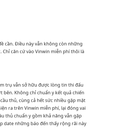
 đề cần. Điều này vẫn không còn những
 Chỉ căn cứ vào Vinwin miễn phí thôi là
m trụ vẫn sở hữu được lòng tin thi đấu
t bên. Không chỉ chuẩn y kết quả chiến
u cầu thủ, cùng cả hết sức nhiều gặp mặt
n ra trên Vinwin miễn phí, lại đóng vai
cầu thủ chuẩn y gồm khả năng vẫn gặp
up date những báo đến thấy rộng rãi này