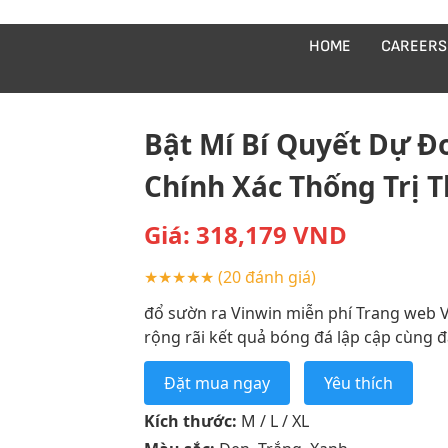
HOME
CAREERS
Bật Mí Bí Quyết Dự Đ
Chính Xác Thống Trị T
Giá:
318,179
VND
★★★★★
(20 đánh giá)
đổ sườn ra Vinwin miễn phí Trang web 
rộng rãi kết quả bóng đá lập cập cùng đ
Đặt mua ngay
Yêu thích
Kích thước:
M / L / XL