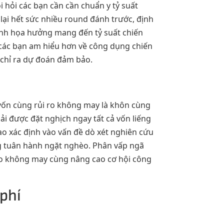
 hỏi các bạn cần cần chuẩn y tỷ suất
lại hết sức nhiều round đánh trước, định
ình họa hưởng mang đến tỷ suất chiến
 các bạn am hiểu hơn về công dụng chiến
 chỉ ra dự đoán đảm bảo.
vốn cùng rủi ro không may là khôn cùng
i được đặt nghịch ngay tất cả vốn liếng
o xác định vào vấn đề dò xét nghiên cứu
ng tuân hành ngặt nghèo. Phân vấp ngã
 ro không may cùng nâng cao cơ hội công
phí