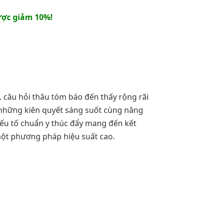
ợc giảm 10%!
 câu hỏi thâu tóm báo đến thấy rộng rãi
a những kiên quyết sáng suốt cùng nâng
 yếu tố chuẩn y thúc đẩy mang đến kết
ột phương pháp hiệu suất cao.