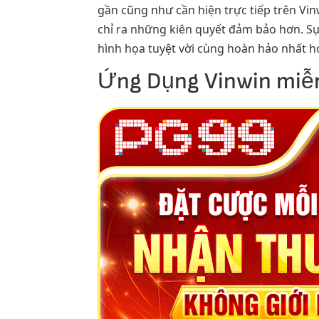
gần cũng như cần hiện trực tiếp trên Vi
chỉ ra những kiên quyết đảm bảo hơn. Sự
hình họa tuyệt vời cùng hoàn hảo nhất h
Ứng Dụng Vinwin miễn 