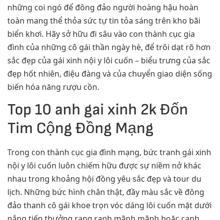
những coi ngó để đông đảo người hoàng hậu hoàn
toàn mang thể thỏa sức tự tin tỏa sáng trên kho bãi
biển khơi. Hãy sở hữu đi sâu vào con thành cục gia
đình của những cô gái thần ngày hè, để trôi dạt rõ hơn
sắc đẹp của gái xinh nội y lôi cuốn – biểu trưng của sắc
đẹp hốt nhiên, điệu đàng và của chuyển giao diện sống
biến hóa năng rượu cồn.
Top 10 anh gai xinh 2k Đốn
Tim Cộng Đồng Mạng
Trong con thành cục gia đình mạng, bức tranh gái xinh
nội y lôi cuốn luôn chiếm hữu được sự niềm nở khác
nhau trong khoảng hội đồng yêu sắc đẹp và tour du
lịch. Những bức hình chân thật, đầy màu sắc về đông
đảo thanh cô gái khoe trọn vóc dáng lôi cuốn mặt dưới
nắng tiến thưởng rạng ranh mãnh mãnh hoặc cạnh