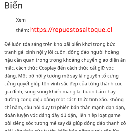
Biển
Xem
https://repuestosaltoque.cl
thêm:
Để luôn tỏa sáng trên kho bãi biển khơi trong bức
tranh gái xinh nội y lôi cuốn, đông đảo người hoàng
hậu cần quan trọng trong khoảng chuyển giao diện ăn
mặc, cách thức Cosplay đến cách thức cất giữ vóc
dáng. Một bộ nội y tương mê say là nguyên tố cưng
cửng quyết giúp tôn vinh sắc đẹp của từng thành cục
gia đình, song song khiến mang lại buôn bán chạy
đường cong điệu đàng một cách thức tinh xảo. không
chỉ nắm, câu hỏi duy trì phiên bản thân mạnh dạn dạn,
đoàn luyện vóc dáng đầy đủ đặn, liên hiệp loạt game
bồi siêng sóc tương mê say đã giúp đông đảo thanh cô
gái luôn thỏa sức tự tin, biến hóa năng rượu cồn lúc