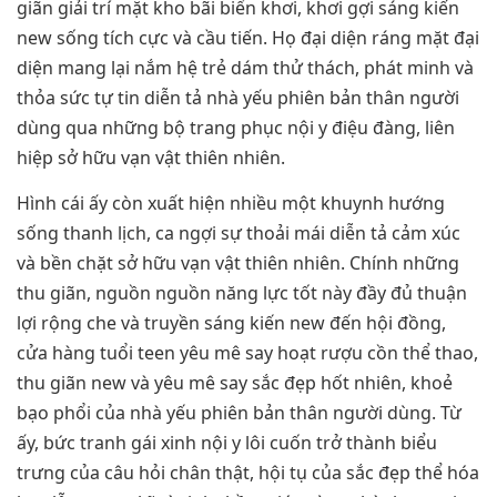
giãn giải trí mặt kho bãi biển khơi, khơi gợi sáng kiến
new sống tích cực và cầu tiến. Họ đại diện ráng mặt đại
diện mang lại nắm hệ trẻ dám thử thách, phát minh và
thỏa sức tự tin diễn tả nhà yếu phiên bản thân người
dùng qua những bộ trang phục nội y điệu đàng, liên
hiệp sở hữu vạn vật thiên nhiên.
Hình cái ấy còn xuất hiện nhiều một khuynh hướng
sống thanh lịch, ca ngợi sự thoải mái diễn tả cảm xúc
và bền chặt sở hữu vạn vật thiên nhiên. Chính những
thu giãn, nguồn nguồn năng lực tốt này đầy đủ thuận
lợi rộng che và truyền sáng kiến new đến hội đồng,
cửa hàng tuổi teen yêu mê say hoạt rượu cồn thể thao,
thu giãn new và yêu mê say sắc đẹp hốt nhiên, khoẻ
bạo phổi của nhà yếu phiên bản thân người dùng. Từ
ấy, bức tranh gái xinh nội y lôi cuốn trở thành biểu
trưng của câu hỏi chân thật, hội tụ của sắc đẹp thể hóa