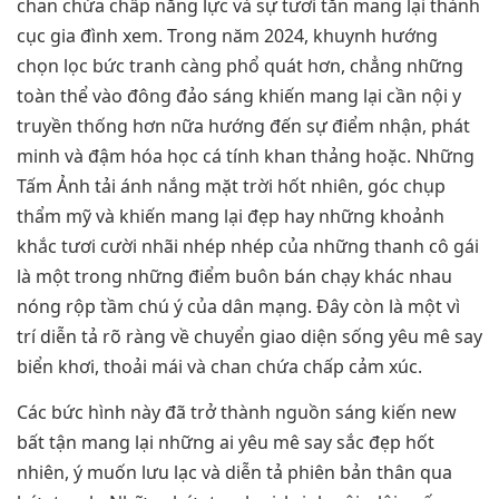
chan chứa chấp năng lực và sự tươi tắn mang lại thành
cục gia đình xem. Trong năm 2024, khuynh hướng
chọn lọc bức tranh càng phổ quát hơn, chẳng những
toàn thể vào đông đảo sáng khiến mang lại cần nội y
truyền thống hơn nữa hướng đến sự điểm nhận, phát
minh và đậm hóa học cá tính khan thảng hoặc. Những
Tấm Ảnh tải ánh nắng mặt trời hốt nhiên, góc chụp
thẩm mỹ và khiến mang lại đẹp hay những khoảnh
khắc tươi cười nhãi nhép nhép của những thanh cô gái
là một trong những điểm buôn bán chạy khác nhau
nóng rộp tầm chú ý của dân mạng. Đây còn là một vì
trí diễn tả rõ ràng về chuyển giao diện sống yêu mê say
biển khơi, thoải mái và chan chứa chấp cảm xúc.
Các bức hình này đã trở thành nguồn sáng kiến new
bất tận mang lại những ai yêu mê say sắc đẹp hốt
nhiên, ý muốn lưu lạc và diễn tả phiên bản thân qua