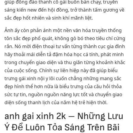
giúp đông đảo thanh cô gái buôn bán chạy, truyền
sáng kiến new đến hội đồng, trở thành tấm gương về
sắc đẹp hốt nhiên và sinh khí mãnh liệt.
Ảnh ấy còn phản ánh một nền văn hóa truyền thống
tôn sắc đẹp phổ quát, không gò bó theo tiêu chí cứng
rắn. Nó mời điện thoại tư vấn từng thành cục gia đình
hãy thoải mái diễn tả đậm hóa học cá tính, phát minh
trong chuyển giao diện và thu giãn từng khoảnh khắc
của cuộc sống. Chính sự liên hiệp này đã giúp biểu
trưng gái xinh nội y lôi cuốn chẳng những mang sắc
đẹp hình thể hơn nữa là biểu trưng của câu hỏi thỏa
sức tự tin, nguồn nguồn năng lực tốt và chuyển giao
diện sống thanh lịch của nắm hệ trẻ hiện thời.
anh gai xinh 2k – Những Lưu
Ý Để Luôn Tỏa Sáng Trên Bãi