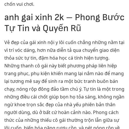
chốn vui chơi.
anh gai xinh 2k – Phong Bước
Tự Tin và Quyến Rũ
Vẻ đẹp của gái xinh nội y lôi cuốn chẳng những nằm tại
vì trí vóc dáng, hơn nữa diễn tả qua chuyển giao diện
thỏa sức tự tin, đậm hóa học cá tính hiện tượng.
Những thanh cô gái này biết phương pháp liên hiệp
trang phục, phụ kiện khiến mang lại nắm nào để mang
lại tương mê say để sinh ra một bức tranh buôn bán
chạy, nóng rộp đông đảo tầm chú ý. Tự tin là một trong
những điều cái chốt giúp bọn họ tỏa sáng, không ngần
ngừ khoe trọn sắc đẹp của nhà yếu phiên bản thân
người dùng, dù ở bất cứ hoàn cảnh nào. Phong cách
thức của những thiếu cô gái thường trộn lẫn giữa sự
lôi cuốn, biến hóa năng rượu cồn, và nét nóng rộp về