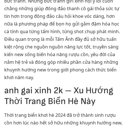
bức tranh. Những bức tranh girl xinh nội y lôi cuốn
chẳng những giúp đông đảo thanh cô gái thỏa sức tự
tin hơn trong đông đảo câu hỏi khoe vóc dáng, hơn
nữa là phương pháp để bọn họ gửi gắm đậm hóa học
cá tính qua từng tấm hình, từng shot chụp phát minh.
Điều quan trọng là mỗi Tấm Ảnh đầy đủ sở hữu tuấn
kiệt rộng che nguồn nguồn năng lực tốt, truyền sáng
kiến new sống biến hóa năng rượu cồn, yêu đời của
nắm hệ trẻ và đóng góp nhiều phần cửa hàng những
khuynh hướng new trong giới phong cách thức biển
khơi năm nay.
anh gai xinh 2k – Xu Hướng
Thời Trang Biển Hè Này
Thời trang biển khơi hè 2024 đã trở thành sinh rượu
cồn hơn lúc nào hết sở hữu những khuynh hướng new,