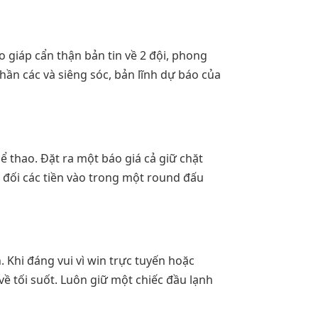
o giáp cẩn thận bản tin về 2 đội, phong
hần các và siêng sóc, bản lĩnh dự báo của
hể thao. Đặt ra một báo giá cả giữ chặt
 đối các tiền vào trong một round đấu
 Khi đáng vui vì win trực tuyến hoặc
về tối suốt. Luôn giữ một chiếc đầu lạnh