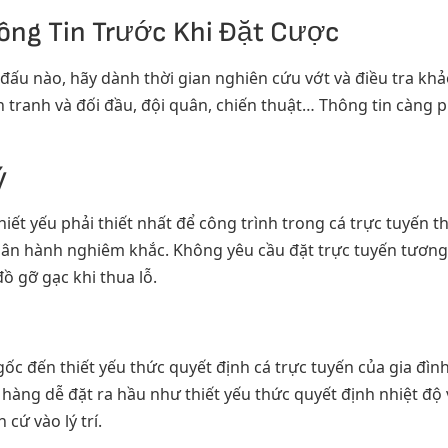
ông Tin Trước Khi Đặt Cược
 đấu nào, hãy dành thời gian nghiên cứu vớt và điều tra khả
h tranh và đối đầu, đội quân, chiến thuật… Thông tin càng p
ý
thiết yếu phải thiết nhất để công trình trong cá trực tuyến t
tuân hành nghiêm khắc. Không yêu cầu đặt trực tuyến tương
ồ gỡ gạc khi thua lỗ.
 đến thiết yếu thức quyết định cá trực tuyến của gia đình.
 hàng dễ đặt ra hầu như thiết yếu thức quyết định nhiệt độ 
cứ vào lý trí.