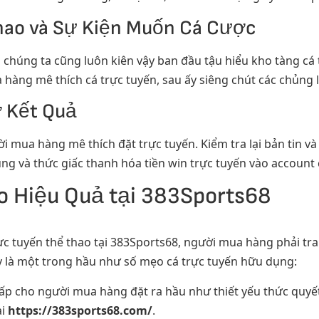
hao và Sự Kiện Muốn Cá Cược
 chúng ta cũng luôn kiên vậy ban đầu tậu hiểu kho tàng cá 
àng mê thích cá trực tuyến, sau ấy siêng chút các chủng l
 Kết Quả
i mua hàng mê thích đặt trực tuyến. Kiểm tra lại bản tin và
g và thức giấc thanh hóa tiền win trực tuyến vào account 
 Hiệu Quả tại 383Sports68
trực tuyến thể thao tại 383Sports68, người mua hàng phải t
đây là một trong hầu như số mẹo cá trực tuyến hữu dụng:
 cho người mua hàng đặt ra hầu như thiết yếu thức quyết 
ại
https://383sports68.com/
.