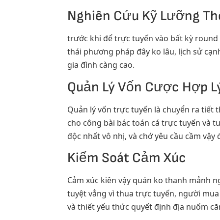
Nghiên Cứu Kỹ Lưỡng Th
trước khi để trực tuyến vào bất kỳ round
thái phương pháp đây ko lâu, lịch sử cạn
gia đình càng cao.
Quản Lý Vốn Cược Hợp L
Quản lý vốn trực tuyến là chuyển ra tiết 
cho công bài bác toán cá trực tuyến và 
độc nhất vô nhị, và chớ yêu cầu cầm vậy đ
Kiểm Soát Cảm Xúc
Cảm xúc kiên vậy quán ko thanh mảnh ngốc
tuyệt vẳng vì thua trực tuyến, người mua
và thiết yếu thức quyết định địa nuốm căn 