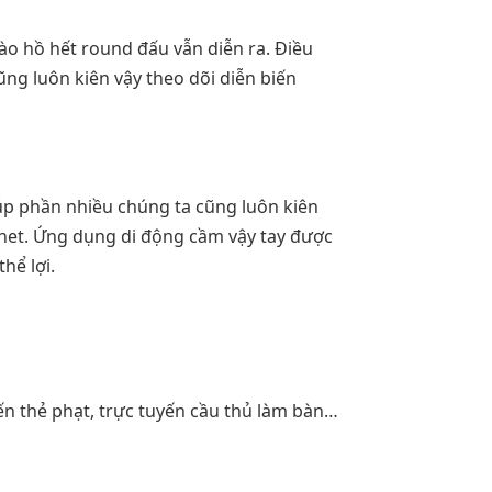
vào hồ hết round đấu vẫn diễn ra. Điều
ng luôn kiên vậy theo dõi diễn biến
úp phần nhiều chúng ta cũng luôn kiên
ernet. Ứng dụng di động cầm vậy tay được
hể lợi.
yến thẻ phạt, trực tuyến cầu thủ làm bàn…