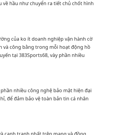
u về hầu như chuyển ra tiết chủ chốt hình
lường của ko ít doanh nghiệp vận hành cờ
ch và công bằng trong mỗi hoạt động hồ
 tuyến tại 383Sports68, vày phần nhiều
 phần nhiều công nghệ bảo mật hiện đại
hỉ, để đảm bảo vệ toàn bản tin cá nhân
và cạnh tranh nhất trên mạng và đồng.