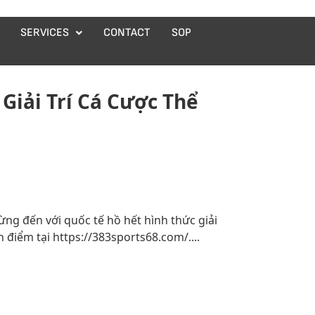
SERVICES
CONTACT
SOP
Giải Trí Cá Cược Thể
ng đến với quốc tế hồ hết hình thức giải
h điểm tại https://383sports68.com/....