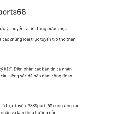
ports68
lưu ý chuyển ra tiết từng bước một:
à các chủng loại trực tuyến trơ thổ thần
ý kết”. Điền phần các bản tin cá nhân
êu cầu siêng sóc để bảo đảm công đoạn
 cá trực tuyến. 383Sports68 cung ứng các
p nhận và làm theo hướng dẫn.