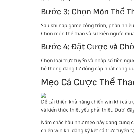
Bước 3: Chọn Môn Thể T
Sau khi nạp game công trình, phần nhiều
Chọn môn thể thao và sự kiện người mua h
Bước 4: Đặt Cược và Chờ
Chọn loại trực tuyến và nhập số tiền ngườ
hệ thống đang tự động cập nhật công dụn
Mẹo Cá Cược Thể Thao
Để cải thiện khả năng chiến win khi cá 
và kiến thức thiết yếu phải thiết. Dưới 
Nắm chắc hầu như mẹo này đang cung cấp
chiến win khi đăng ký kết cá trực tuyến t