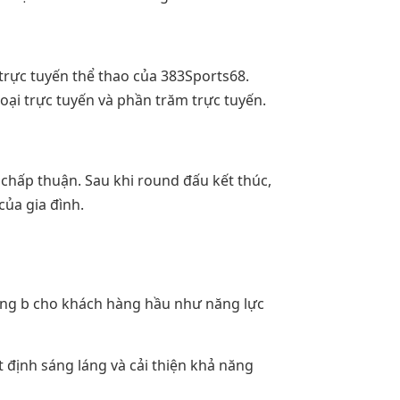
trực tuyến thể thao của 383Sports68.
oại trực tuyến và phần trăm trực tuyến.
 chấp thuận. Sau khi round đấu kết thúc,
của gia đình.
rang b cho khách hàng hầu như năng lực
định sáng láng và cải thiện khả năng