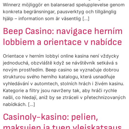
Winnerz möjliggör en balanserad spelupplevelse genom
konkreta begränsningar, pausverktyg och tillgänglig
hjälp – information som är väsentlig […]
Beep Casino: navigace herním
lobbiem a orientace v nabídce
Orientace v herním lobbyi online kasina není vždycky
jednoduchá, obzvláště když se návštěvník setkává s
novým prostředím. Beep casino se vyznačuje dobrou
strukturou svého herního katalogu, která usnadňuje
vyhledávání v automtech, stolních hrách i živém kasinu.
Kategorie a filtry jsou navrženy tak, aby hráči rychle
našli, co hledají, aniž by se ztráceli v přetechnizovaných
nabídkách. […]
Casinoly-kasino: pelien,
maksujen ja tuen yleiskatsaus