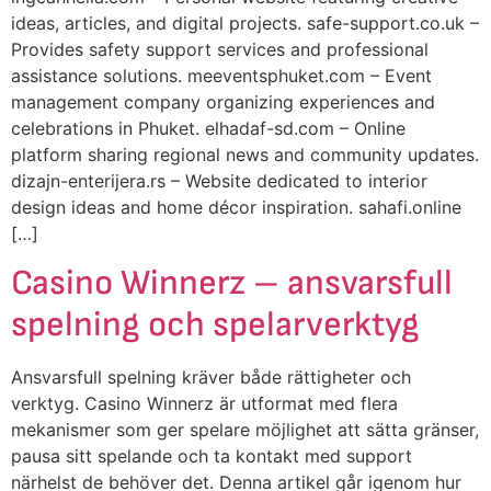
ideas, articles, and digital projects. safe-support.co.uk –
Provides safety support services and professional
assistance solutions. meeventsphuket.com – Event
management company organizing experiences and
celebrations in Phuket. elhadaf-sd.com – Online
platform sharing regional news and community updates.
dizajn-enterijera.rs – Website dedicated to interior
design ideas and home décor inspiration. sahafi.online
[…]
Casino Winnerz – ansvarsfull
spelning och spelarverktyg
Ansvarsfull spelning kräver både rättigheter och
verktyg. Casino Winnerz är utformat med flera
mekanismer som ger spelare möjlighet att sätta gränser,
pausa sitt spelande och ta kontakt med support
närhelst de behöver det. Denna artikel går igenom hur